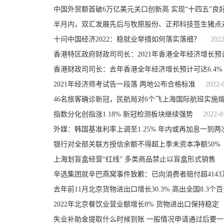
中国外贸额首破6万亿美元关口创新高 实现“十四五”良
半月内，双汇发展先后与牧原股份、正邦科技签生猪点
十问中国经济2022：稳就业举措如何落实落细？
2022
香港特区政府财政司司长：2021年香港全年经济增长预计
香港财政司司长：去年香港全年经济增长预计可达6.4%
2021年经济师考试告一段落 两地公布合格标准
2022-
46名旅客确诊新冠，民航局对6个飞上海国际航班实施
指数分化创指涨1.18% 新冠检测板块继续强势
2022-0
外媒：韩国基准利率上调至1.25% 年内或再加息一到两
银行对全部关联方授信余额不得超上季末资本净额50%
上海划盲盒经营“红线” 多类商品禁止以盲盒形式销售
辛选集团就辛巴燕窝事件致歉：已向消费者赔付超4143
去年前11月北京货物进出口增长30.3% 高出全国8.3个
2022年北京餐饮业营业额增长8% 货物进出口保持稳定
失业补助金提取什么时候到账 一般情况申请通过后要