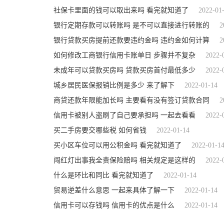
社保卡里面的钱可以取出来吗 看完就知道了
2022-01
银行定期存款可以转账吗 是不可以直接进行转账的
2
银行贷款买房提前还款要违约金吗 违约金如何计算
2
如何修改工商银行信用卡账单日 步骤并不复杂
2022-
未成年可以贷款买房吗 贷款买房首付最低多少
2022-
城乡居民医保报销比例是多少 来了解下
2022-01-14
商贷还款年限能加长吗 主要看有没有签订贷款合同
2
信用卡被别人盗刷了自己要承担吗 一起去看看
2022-
买二手房要交哪些税 如何省钱
2022-01-14
买小区车位可以用公积金吗 看完就知道了
2022-01-1
闯红灯出事我全责保险赔吗 相关规定是这样的
2022-
什么是环比和同比 看完就知道了
2022-01-14
贸易逆差什么意思 一起来具体了解一下
2022-01-14
信用卡可以存钱吗 信用卡的优点是什么
2022-01-14