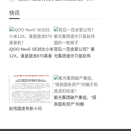
快讯
iQOO Neo5 SE对比小米
背后一百余家公司？紫
12X，谁是骁龙870真香
光集团或许只是赵伟
机？
紫光集团破产重组，“侵
吞国有资产”的帽
赵伟国发布新十问