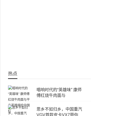
热点
唱响时代的“英雄味” 康师
傅红烧牛肉面与
思乡不如归乡，中国重汽
VGV首款皮卡VX7带你