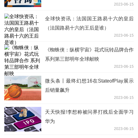
2023-06-15
全球快资讯：法国国王路易十六的皇后
（法国路易十六的王后是谁）
2023-06-15
《蜘蛛侠：纵横宇宙》花式玩转品牌合作
系列第三部明年全球献映
2023-06-15
微头条丨最终幻想16在StateofPlay展示
后销量飙升
2023-06-15
天天快报!李想称被问界打残后全面学习
华为
2023-06-15