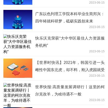
2023-06-15
​广东以色列理工学院本科毕业生简邦兴：
四年铸就科研梦，砥砺实践创未来
2023-06-15
快乐沃克荣获“大中华区最佳人力资源服
务机构”
2023-06-15
【世界时快讯】2021年，韩国引进一头
雌性中国东北虎，却不料，刚入虎园就受
2023-06-15
到本
世界快报:高质量发展调研行丨这里的柯
尔克孜羊，为啥待遇不一般
2023-06-15