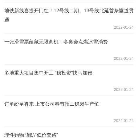
地铁新线喜提开门红！12号线二期、13号线北延首条隧道贯
通
2022-01-24
一张滑雪票蕴藏无限商机：冬奥会点燃冰雪消费
2022-01-24
多地重大项目集中开工 “稳投资”快马加鞭
2022-01-24
订单纷至沓来 上市公司春节招工稳岗生产忙
2022-01-24
理性购物 谨防“低价套路”