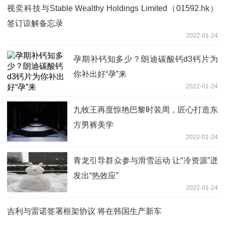
视奕科技与Stable Wealthy Holdings Limited（01592.hk）
签订谅解备忘录
2022-01-24
孕期补钙知多少？朗迪碳酸钙d3钙片为
你补出好“孕”来
2022-01-24
九牧王再度惊艳巴黎时装周，匠心打造东
方男裤美学
2022-01-24
青龙引导群众参与滑雪运动 让“冷资源”迸
发出“热效应”
2022-01-24
吉利与雷诺签署框架协议 将在韩国生产新车