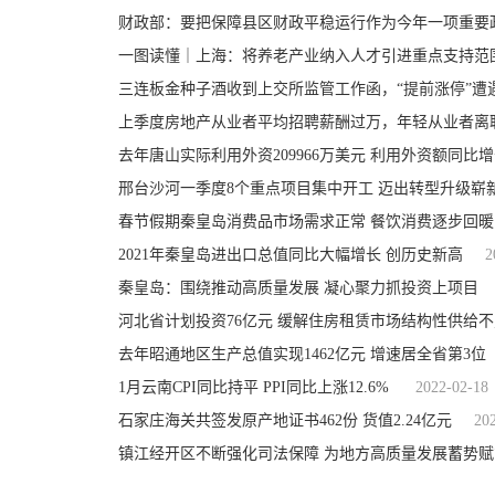
财政部：要把保障县区财政平稳运行作为今年一项重要
一图读懂｜上海：将养老产业纳入人才引进重点支持范
三连板金种子酒收到上交所监管工作函，“提前涨停”遭
上季度房地产从业者平均招聘薪酬过万，年轻从业者离
去年唐山实际利用外资209966万美元 利用外资额同比增长
邢台沙河一季度8个重点项目集中开工 迈出转型升级崭
春节假期秦皇岛消费品市场需求正常 餐饮消费逐步回暖
2021年秦皇岛进出口总值同比大幅增长 创历史新高
2
秦皇岛：围绕推动高质量发展 凝心聚力抓投资上项目
河北省计划投资76亿元 缓解住房租赁市场结构性供给不
去年昭通地区生产总值实现1462亿元 增速居全省第3位
1月云南CPI同比持平 PPI同比上涨12.6%
2022-02-18
石家庄海关共签发原产地证书462份 货值2.24亿元
20
镇江经开区不断强化司法保障 为地方高质量发展蓄势赋