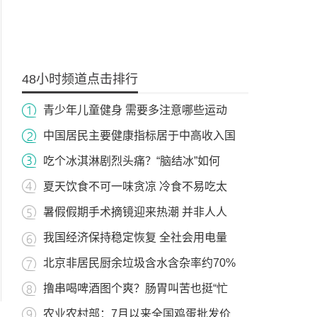
48小时频道点击排行
青少年儿童健身 需要多注意哪些运动
中国居民主要健康指标居于中高收入国
吃个冰淇淋剧烈头痛？“脑结冰”如何
夏天饮食不可一味贪凉 冷食不易吃太
暑假假期手术摘镜迎来热潮 并非人人
我国经济保持稳定恢复 全社会用电量
北京非居民厨余垃圾含水含杂率约70%
撸串喝啤酒图个爽？肠胃叫苦也挺“忙
农业农村部：7月以来全国鸡蛋批发价