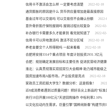
信用卡不激活会怎么样 一定要考虑清楚
2022-02-18
通货膨胀的原因是什么 货币供应量增加是最直接原因
基金过年可以交易吗 可以交易但不会确认份额
2022-
意外骨折医疗保险报销吗 报销过程比较复杂
2022-02
补办银行卡需要多久才能拿到 看完就知道了
2022-02
信用卡可以异地激活吗 激活不区分区域
2022-02-18
养老金要交个人所得税吗 一起来看看
2022-02-18
合肥将安排3314个重点项目 年度计划投资2931.3亿元
合肥：规划确定发展目标和主要任务 促进民营经济健康
淮北：认真贯彻落实双招双引大会精神 助力城市能级之
国资加速布局A股市场，产业投资是亮点
2022-02-18
家政员工资赶超大学生？数据分析：这是假象！
2022
央行18日开展100亿元7天逆回购操作 中标利率2.10%
以文化拉动内生需求，巨量引擎“国粹闹新春”构建节庆I