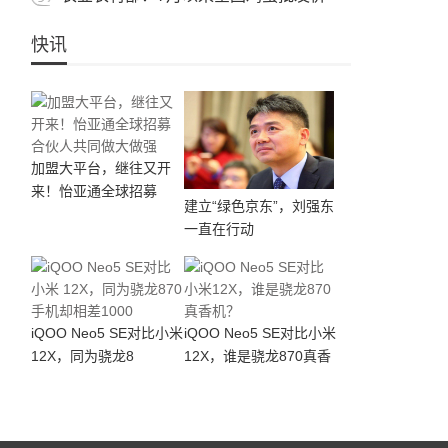
快讯
加盟大平台，继往又开
来！怡亚通全球招募
建立“绿色京东”，刘强东
一直在行动
iQOO Neo5 SE对比小米
iQOO Neo5 SE对比小米
12X，同为骁龙8
12X，谁是骁龙870真香
机？