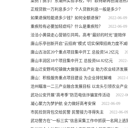
案例丨携手广东潮州实验学校，中广欧特斯再创清洁热
正规贷款一万利息多少？个人贷款利息一般是多少？
如果退保险能退多少钱？如何全额退保？
2022-06-09
重疾险有必要加轻症吗？什么是重疾险？
2022-06-09
洽洽小黄袋走心营销引共鸣，高考“最好的时光”是陪伴
唐山乐亭创新开启“云招商”模式 切实保障招商力度不
唐山古冶区20个重点项目集中开工 总投资54.2亿元
2
唐山丰润区18个项目集中开工 总投资64.82亿元
2022-
唐山迁安野鸡坨镇做大做强农业产业 助力农业经济发
唐山：积极服务重点项目建设 为企业排忧解难
2022-
沧州瞄准一二三产业融合发展目标 以龙头引领农业产
武功公安开展“高考季”防范电信诈骗宣传活动
2022-0
凝心聚力为梦护航 全力做好高考安保
2022-06-09
市民捡到背包交给民警 民警接力寻得失主
2022-06-0
武功警方在“一标三实”信息采集工作中抓获一名网上逃