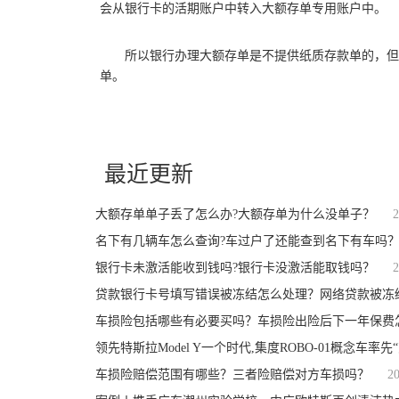
会从银行卡的活期账户中转入大额存单专用账户中。
所以银行办理大额存单是不提供纸质存款单的，但
单。
关键词：
大额存单单子丢了怎么办
去银行补办
大额存单发行
采
最近更新
大额存单单子丢了怎么办?大额存单为什么没单子？
2
名下有几辆车怎么查询?车过户了还能查到名下有车吗
银行卡未激活能收到钱吗?银行卡没激活能取钱吗？
2
贷款银行卡号填写错误被冻结怎么处理？网络贷款被冻
车损险包括哪些有必要买吗？车损险出险后下一年保费
领先特斯拉Model Y一个时代,集度ROBO-01概念车率先
车损险赔偿范围有哪些？三者险赔偿对方车损吗？
2