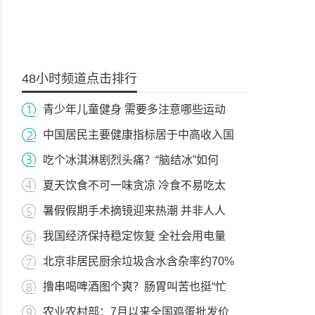
48小时频道点击排行
青少年儿童健身 需要多注意哪些运动
中国居民主要健康指标居于中高收入国
吃个冰淇淋剧烈头痛？“脑结冰”如何
夏天饮食不可一味贪凉 冷食不易吃太
暑假假期手术摘镜迎来热潮 并非人人
我国经济保持稳定恢复 全社会用电量
北京非居民厨余垃圾含水含杂率约70%
撸串喝啤酒图个爽？肠胃叫苦也挺“忙
农业农村部：7月以来全国鸡蛋批发价