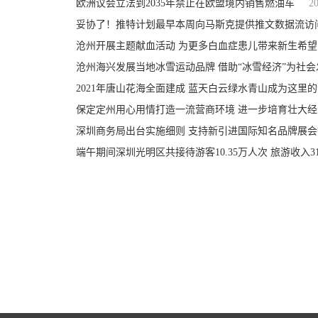
欧洲议会立法到2035年禁止在欧盟境内销售燃油车
2
妥协了！推特计划最早本周向马斯克提供推文数据流访
沧州开展主题献血活动 为更多白血症患儿带来新生希望
沧州海兴发展当地冰雪运动品牌 借助“冰雪经济”为社
2021年唐山花海全面建成 蓝天白云绿水青山成为这里
保定定州用心用情打造一流营商环境 进一步培育壮大
深圳商务局出台实施细则 支持新引进国际知名品牌展
端午期间深圳光明区共接待游客10.35万人次 旅游收入314