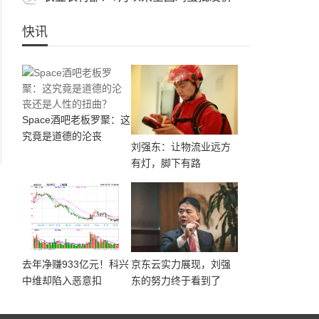
快讯
Space酒吧老板罗聚：这
究竟是道德的沦丧
刘强东：让物流业远方
有灯，脚下有路
去年净赚933亿元！科兴
京东云实力展现，刘强
中维却陷入恶意扣
东的努力终于看到了