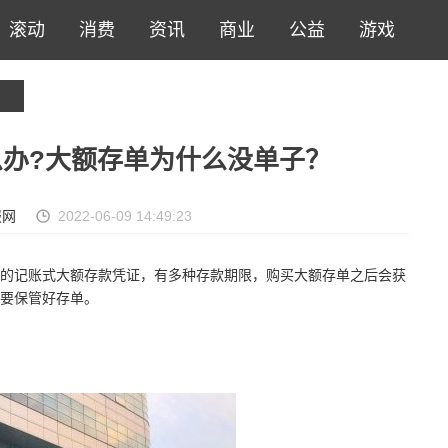
滚动
消费
资讯
商业
公益
游戏
办?大额存单为什么没单子？
报网
2022-06-09 14:49:23
的记账式大额存款凭证，有多种存款期限，购买大额存单之后会获
要保管好存单。