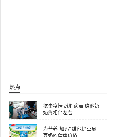
热点
抗击疫情 战胜病毒 维他奶
始终相伴左右
为营养“加码” 维他奶凸显
豆奶的健康价值