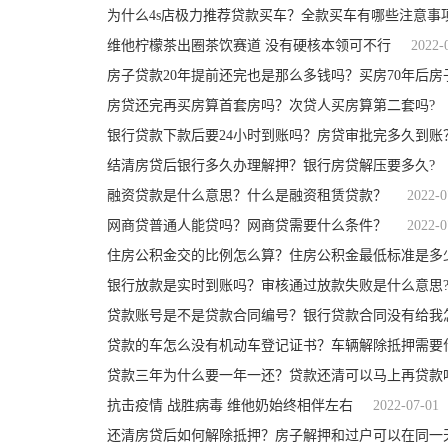
为什么4s店极力推荐贷款买车？全款买车有哪些注意事项
维他柠檬茶出圈茶饮赛道 没有硬核本领可不行
2022-
房子贷款20年提前还完也是那么多钱吗？买房70年后房
房贷还完再买房算首套房吗？次贷人买房算第二套吗?
银行贷款下款后要24小时到账吗？房贷审批完多久到账
结清房贷后银行多久办理解押？银行房贷解压要多久?
融资贷款是什么意思？什么是融资租赁贷款？
2022-0
网商贷普通人能贷吗？网商贷需要什么条件？
2022-0
住房公积金交的比例怎么算？住房公积金最低标准是多
银行放款是实时到账吗？审核通过放款失败是什么意思
贷款账号是不是贷款合同编号？银行贷款合同没有给我
贷款的车怎么没有机动车登记证书？车辆解除抵押需要
贷款三年为什么要一年一还？贷款还清可以马上再贷款
抗击疫情 战胜病毒 维他奶始终相伴左右
2022-07-01
还清房贷后如何解除抵押？房子解押和过户可以在同一