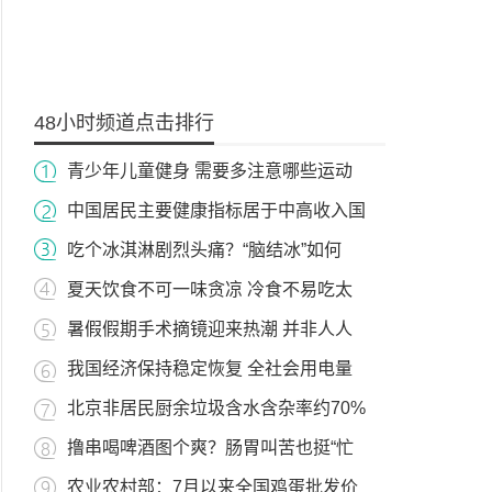
48小时频道点击排行
青少年儿童健身 需要多注意哪些运动
中国居民主要健康指标居于中高收入国
吃个冰淇淋剧烈头痛？“脑结冰”如何
夏天饮食不可一味贪凉 冷食不易吃太
暑假假期手术摘镜迎来热潮 并非人人
我国经济保持稳定恢复 全社会用电量
北京非居民厨余垃圾含水含杂率约70%
撸串喝啤酒图个爽？肠胃叫苦也挺“忙
农业农村部：7月以来全国鸡蛋批发价