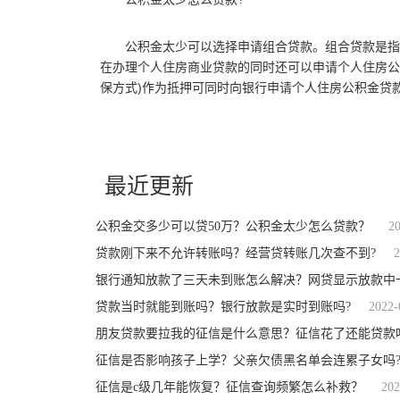
公积金太少可以选择申请组合贷款。组合贷款是指
在办理个人住房商业贷款的同时还可以申请个人住房公
保方式)作为抵押可同时向银行申请个人住房公积金贷
关键词：
公积金交多少可以贷50万
公积金贷款额度
公积金太少
最近更新
公积金交多少可以贷50万？公积金太少怎么贷款？
2
贷款刚下来不允许转账吗？经营贷转账几次查不到?
2
银行通知放款了三天未到账怎么解决？网贷显示放款中
贷款当时就能到账吗？银行放款是实时到账吗?
2022-
朋友贷款要拉我的征信是什么意思？征信花了还能贷款
征信是否影响孩子上学？父亲欠债黑名单会连累子女吗
征信是c级几年能恢复？征信查询频繁怎么补救？
202