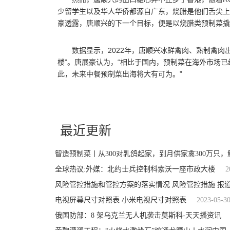
少留学生以及华人华侨都源自广东，烧腊是他们舌尖上的
豪透露，唐顺兴的下一个目标，便是以烧腊类预制菜撬
数据显示，2022年，唐顺兴冰鲜禽肉、熟制禽肉
楼”。唐展豪认为，“相比于国内，预制菜在海外市场
此，未来中餐预制菜出海将大有可为。”
关键词：
最近更新
智造预制菜丨从300对乳鸽起家，到月供家禽300万只
全球热议:外媒：北约士兵控制科索沃一座市政大楼
2
风险管控措施和管控方案的落实情况 风险管控措施 报
电视屏幕尺寸对照表 小米电视尺寸对照表
2023-05-3
俄国防部：8 架乌克兰无人机袭击莫斯科-天天播资讯