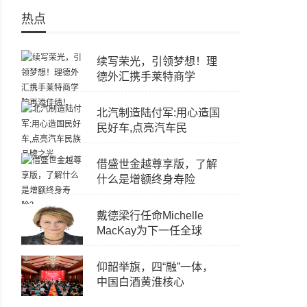
热点
续写荣光，引领梦想！理
德外汇携手莱特商学
北汽制造陆付军:用心造国
民好车,点亮汽车民
借盛世金越尊享版，了解
什么是增额终身寿险
戴德梁行任命Michelle
MacKay为下一任全球
仰韶举旗，四“融”一体，
中国白酒黄淮核心