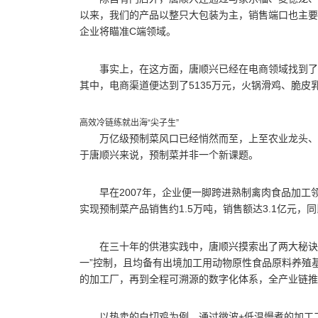
以来，我们的产品以整只大包装为主，销售端口也主要
企业将瞄准C端领域。
事实上，在这方面，唐顺兴已经在电商领域找到了突
其中，电商渠道便达到了5135万元，火锅滑鸡、脆
高效冷链练就出海“尖子生”
万亿级预制菜风口已经悄然而至，上至农业龙头、
于唐顺兴来说，预制菜并非一个新课题。
早在2007年，企业便一脚跨进熟制禽肉食品加工
实现预制菜产品销售约1.5万吨，销售额达3.1亿元，
在三十年的供港实践中，唐顺兴摸索出了两大秘诀
一”控制，且均备有出境加工用动物原性食品原料养殖
的加工厂，再到全程可溯源的数字化体系，全产业链推
以热卖的白切鸡为例，通过微波+低温慢煮的加工