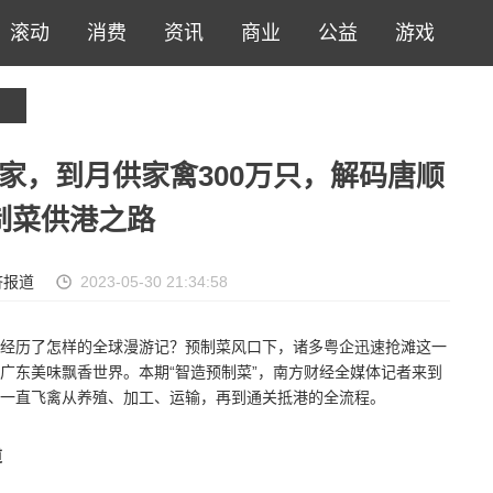
滚动
消费
资讯
商业
公益
游戏
起家，到月供家禽300万只，解码唐顺
制菜供港之路
济报道
2023-05-30 21:34:58
经历了怎样的全球漫游记？预制菜风口下，诸多粤企迅速抢滩这一
广东美味飘香世界。本期“智造预制菜”，南方财经全媒体记者来到
一直飞禽从养殖、加工、运输，再到通关抵港的全流程。
道