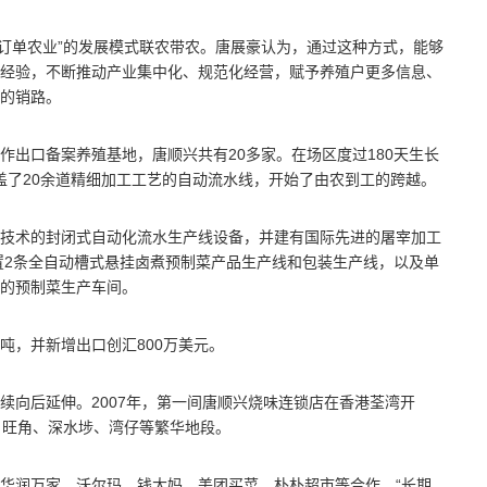
”“订单农业”的发展模式联农带农。唐展豪认为，通过这种方式，能够
经验，不断推动产业集中化、规范化经营，赋予养殖户更多信息、
的销路。
作出口备案养殖基地，唐顺兴共有20多家。在场区度过180天生长
盖了20余道精细加工工艺的自动流水线，开始了由农到工的跨越。
技术的封闭式自动化流水生产线设备，并建有国际先进的屠宰加工
购置2条全自动槽式悬挂卤煮预制菜产品生产线和包装生产线，以及单
的预制菜生产车间。
吨，并新增出口创汇800万美元。
续向后延伸。2007年，第一间唐顺兴烧味连锁店在香港荃湾开
、旺角、深水埗、湾仔等繁华地段。
华润万家、沃尔玛、钱大妈、美团买菜、朴朴超市等合作。“长期