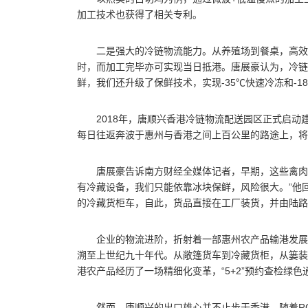
加工技术也获得了相关专利。
二是强大的冷链物流能力。从养殖场到餐桌，高效
时，而加工完毕亦可实现当日抵港。唐展豪认为，冷链
鲜，我们还升级了保鲜技术，实现-35℃快速冷冻和-1
2018年，唐顺兴香港冷链物流配送园区正式启动
每日往返奔波于惠州与香港之间上百公里的路途上，将约
唐展豪告诉南方财经全媒体记者，早期，这些禽肉
有冷藏设备，我们只能依靠冰块保鲜，风险很大。”他回
的冷藏货柜车，自此，货品直接在工厂装货，并由陆路
企业的物流进阶，折射着一部惠州农产品输港发展
溯至上世纪九十年代。从敞篷货车到冷藏货柜，从篓装
港农产品经历了一场精细化变革，“5+2”预约查检绿
然而，唐顺兴的出口雄心并不止步于香港，随着RC