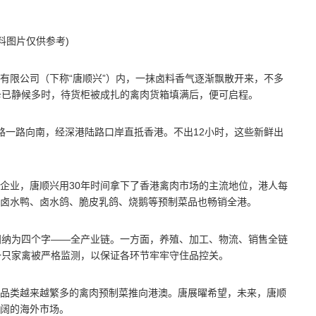
料图片仅供参考)
有限公司（下称“唐顺兴”）内，一抹卤料香气逐渐飘散开来，不多
卡已静候多时，待货柜被成扎的禽肉货箱填满后，便可启程。
路一路向南，经深港陆路口岸直抵香港。不出12小时，这些新鲜出
企业，唐顺兴用30年时间拿下了香港禽肉市场的主流地位，港人每
卤水鸭、卤水鸽、脆皮乳鸽、烧鹅等预制菜品也畅销全港。
归纳为四个字——全产业链。一方面，养殖、加工、物流、销售全链
一只家禽被严格监测，以保证各环节牢牢守住品控关。
品类越来越繁多的禽肉预制菜推向港澳。唐展曜希望，未来，唐顺
阔的海外市场。