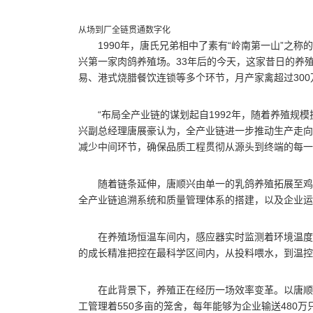
从场到厂全链贯通数字化
1990年，唐氏兄弟相中了素有“岭南第一山”之
兴第一家肉鸽养殖场。33年后的今天，这家昔日的养
易、港式烧腊餐饮连锁等多个环节，月产家禽超过300
“布局全产业链的谋划起自1992年，随着养殖规
兴副总经理唐展豪认为，全产业链进一步推动生产走向
减少中间环节，确保品质工程贯彻从源头到终端的每一
随着链条延伸，唐顺兴由单一的乳鸽养殖拓展至鸡
全产业链追溯系统和质量管理体系的搭建，以及企业运
在养殖场恒温车间内，感应器实时监测着环境温度
的成长精准把控在最科学区间内，从投料喂水，到温
在此背景下，养殖正在经历一场效率变革。以唐顺
工管理着550多亩的笼舍，每年能够为企业输送480万