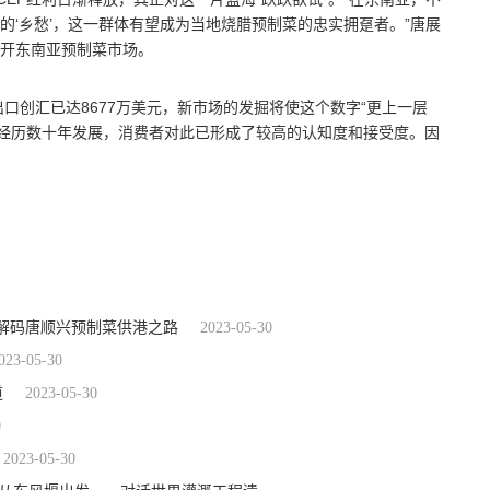
‘乡愁’，这一群体有望成为当地烧腊预制菜的忠实拥趸者。”唐展
开东南亚预制菜市场。
出口创汇已达8677万美元，新市场的发掘将使这个数字“更上一层
已经历数十年发展，消费者对此已形成了较高的认知度和接受度。因
，解码唐顺兴预制菜供港之路
2023-05-30
023-05-30
道
2023-05-30
0
2023-05-30