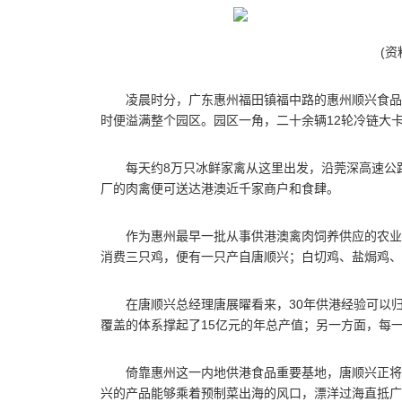
(资
凌晨时分，广东惠州福田镇福中路的惠州顺兴食品
时便溢满整个园区。园区一角，二十余辆12轮冷链大
每天约8万只冰鲜家禽从这里出发，沿莞深高速公
厂的肉禽便可送达港澳近千家商户和食肆。
作为惠州最早一批从事供港澳禽肉饲养供应的农业
消费三只鸡，便有一只产自唐顺兴；白切鸡、盐焗鸡、
在唐顺兴总经理唐展曜看来，30年供港经验可以
覆盖的体系撑起了15亿元的年总产值；另一方面，每
倚靠惠州这一内地供港食品重要基地，唐顺兴正将
兴的产品能够乘着预制菜出海的风口，漂洋过海直抵广