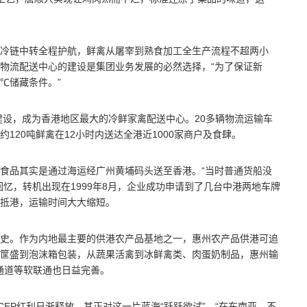
冷链中转全程护航，鲜禽从屠宰到熟食加工全生产流程不超两小
物流配送中心的建设是集团业务发展的必然选择，“为了保证新
8℃储藏条件。”
建设，成为香港地区最大的冷鲜家禽配送中心。20多辆物流运输车
120吨鲜禽在12小时内送达全港近1000家商户及食肆。
食品其实是通过海运经广州黄埔码头送至香港。“当时普通货船没
忆，转机出现在1999年8月，企业成功申请到了几台中港两地车牌
抵港，运输时间大大缩短。
史。作为内地最主要的供港农产品基地之一，惠州农产品供港可追
筐盛到泡沫箱包装，从蔬果活禽到冰鲜禽类、肉蛋奶制品，惠州输
色通道等软联通也日益完善。
EP红利日渐释放，其正对这一片蓝海“跃跃欲试”。“在东南亚，不