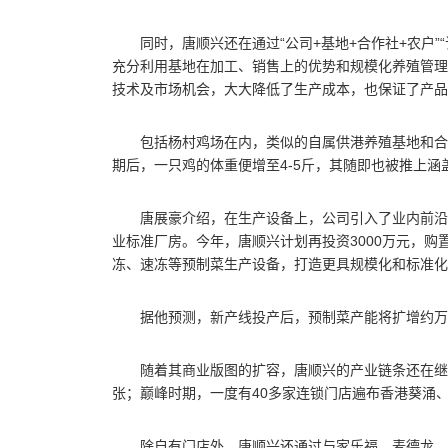
同时，唐顺兴还在通过“公司+基地+合作社+农户
充分利用基地在加工、销售上的优势和规模化养殖管理
技术及市场机会，大大降低了生产成本，也保证了产品
包括杨村鸡场在内，类似的自属供港养殖基地和合
期后，一只鸡的体重便增至4-5斤，其随即也被推上涵
唐展豪介绍，在生产设备上，公司引入了业内前沿
业标准厂房。今年，唐顺兴计划再投资3000万元，
冻、速冻等预制菜生产设备，打造更具规模化和标准化
据他预测，新产线投产后，预制菜产能将扩增约万
随着其商业版图的扩容，唐顺兴的产业链条还在继
张；巅峰时期，一度有40多家连锁门店遍布香港葵涌
除自有门店外，唐顺兴还通过与家乐福、麦德龙、