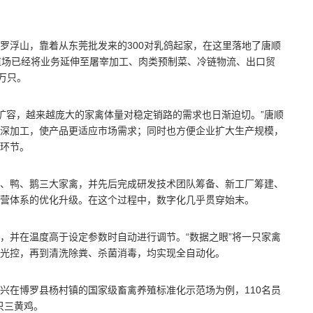
称的罗浮山，靠着从东莞批发来的300对乳鸽起家，在这里落地了唐顺
殖场已经将业务延伸至屠宰加工、肉类预制菜、冷链物流、出口贸
万只。
模扩容，越来越庞大的家禽体量对稳定销路的需求也日渐迫切。”唐顺
深加工，使产品更适应市场需求；同时也方便企业扩大生产规模，
环节。
、鸭、鹅三大家禽，并先后完成研发技术团队筹备、新工厂筹建、
营体系的优化升级。在这个过程中，数字化几乎贯穿始末。
，并在温度高于设定参数时自动进行调节。“数据之眼”将一只家禽
控光控，再到清洗除粪、杀菌消毒，均实现全自动化。
兴在博罗县杨村镇的国家级畜禽养殖标准化示范场为例，110名员
只三黄鸡。