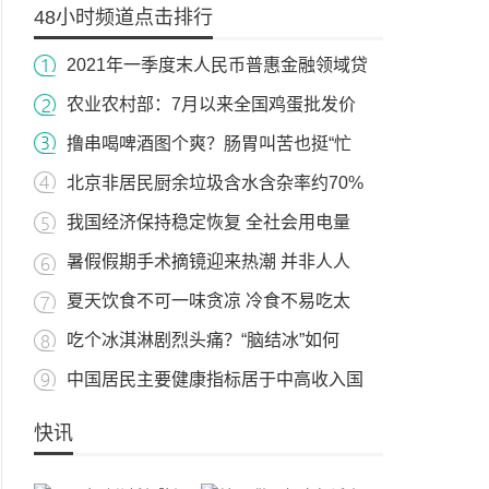
48小时频道点击排行
2021年一季度末人民币普惠金融领域贷
农业农村部：7月以来全国鸡蛋批发价
撸串喝啤酒图个爽？肠胃叫苦也挺“忙
北京非居民厨余垃圾含水含杂率约70%
我国经济保持稳定恢复 全社会用电量
暑假假期手术摘镜迎来热潮 并非人人
夏天饮食不可一味贪凉 冷食不易吃太
吃个冰淇淋剧烈头痛？“脑结冰”如何
中国居民主要健康指标居于中高收入国
快讯