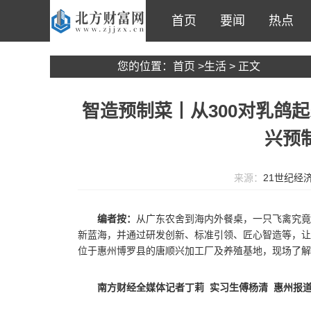
首页
要闻
热点
您的位置：
首页
>
生活
> 正文
智造预制菜丨从300对乳鸽
兴预
来源：
21世纪经
编者按：
从广东农舍到海内外餐桌，一只飞禽究竟
新蓝海，并通过研发创新、标准引领、匠心智造等，让
位于惠州博罗县的唐顺兴加工厂及养殖基地，现场了解
南方财经全媒体记者丁莉 实习生傅杨清 惠州报