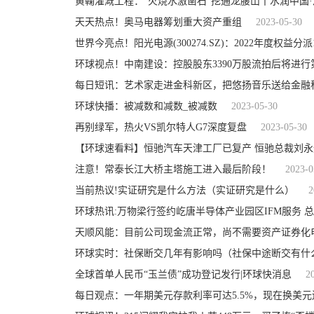
天天热点！奥马电器筹划重大资产重组
2023-05-30
世界今亮点！阳光电源(300274.SZ)：2022年度权益分派
环球视点！中南建设：控股股东3390万股流拍后将进行
每日短讯：艺术家走进金科新区，把悠扬音乐送给金融
环球快播：被减数和减数_被减数
2023-05-30
再别绿军，热火VS凯尔特人G7深度复盘
2023-05-30
【环球速看料】恒驰汽车天津工厂已复产 恒驰总裁刘永
注意！常泰长江大桥主塔施工进入最后阶段！
2023-0
当前热议!实证研究是什么方法（实证研究是什么）
2
环球热讯:万物梁行签约屹唐半导体产业园区IFM服务 
天顺风能：目前公司现金流正常，尚不需要资产证券化
环球实时：社保断交几年有影响吗（社保中途断交有什
全球首单人民币“玉兰债”成功登记发行|环球快消息
2
每日观点：一年期美元存款利率可达5.5%，现在换美元