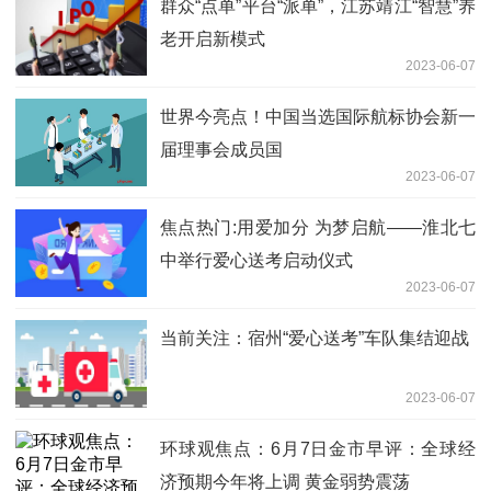
群众“点单”平台“派单”，江苏靖江“智慧”养
老开启新模式
2023-06-07
世界今亮点！中国当选国际航标协会新一
届理事会成员国
2023-06-07
焦点热门:用爱加分 为梦启航——淮北七
中举行爱心送考启动仪式
2023-06-07
当前关注：宿州“爱心送考”车队集结迎战
2023-06-07
环球观焦点：6月7日金市早评：全球经
济预期今年将上调 黄金弱势震荡