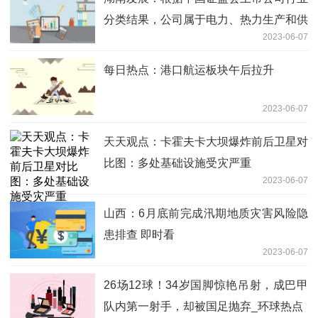
分类结果，公司属于电力、热力生产和供
2023-06-07
应业行业
每日热点：港口航运板块午后拉升
2023-06-07
天天观点：卡霍夫卡大坝爆炸前后卫星对
比图：多处基础设施受灾严重
2023-06-07
山西：6月底前完成汛期地质灾害风险隐
患排查 即时看
2023-06-07
26场12球！34岁国脚惊艳吊射，成巴甲
队内第一射手，却被国足抛弃_环球热点