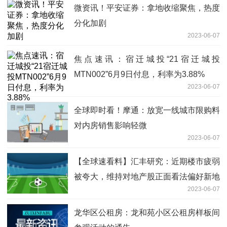
微资讯！平安证券：拿地收缩聚焦，热度
分化加剧
2023-06-07
焦点速讯：宿迁城投“21宿迁城投
MTN002”6月9日付息，利率为3.88%
2023-06-07
全球即时看！摩通：放宽一线城市限购料
对内房销售影响轻微
2023-06-07
【全球速看料】汇丰研究：近期楼市疲弱
被夸大，维持对地产股正面看法偏好新地
2023-06-07
及嘉里建设
龙华区公租房：龙和苑小区公租房样板间