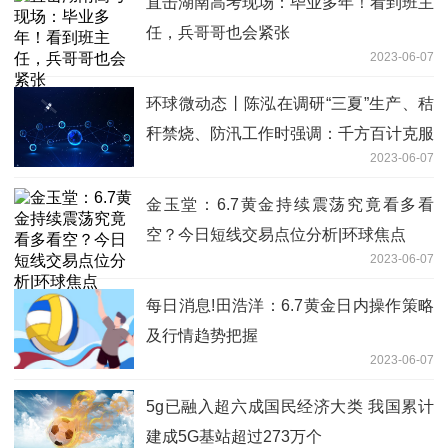
直击湖南高考现场：毕业多年！看到班主
任，兵哥哥也会紧张
2023-06-07
环球微动态丨陈泓在调研“三夏”生产、秸
秆禁烧、防汛工作时强调：千方百计克服
2023-06-07
困难 确保粮食应收尽收|天天观点
金玉堂：6.7黄金持续震荡究竟看多看
空？今日短线交易点位分析|环球焦点
2023-06-07
每日消息!田浩洋：6.7黄金日内操作策略
及行情趋势把握
2023-06-07
5g已融入超六成国民经济大类 我国累计
建成5G基站超过273万个