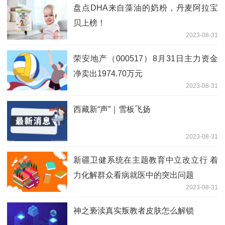
盘点DHA来自藻油的奶粉，丹麦阿拉宝
贝上榜！
2023-08-31
荣安地产（000517）8月31日主力资金
净卖出1974.70万元
2023-08-31
西藏新“声”｜雪板飞扬
2023-08-31
新疆卫健系统在主题教育中立改立行 着
力化解群众看病就医中的突出问题
2023-08-31
神之亵渎真实叛教者皮肤怎么解锁