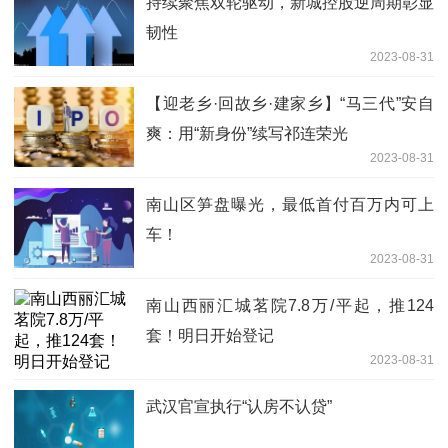
持续聚焦双轮驱动，新城控股逆周期彰显
韧性
2023-08-31
【迎老乡·回故乡·建家乡】“马三代”安自
爽：用“新身份”续写祁连荣光
2023-08-31
南山区笋盘曝光，最低首付百万内可上
车！
2023-08-31
南山西丽汇城茗院7.8万/平起，推124
套！明日开始登记
2023-08-31
武汉官宣执行“认房不认贷”