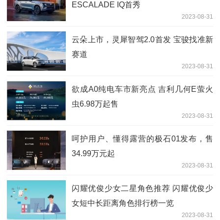
ESCALADE IQ首秀
2023-08-31
云朵上市，灵犀智驾2.0首发 宝骏找准新
赛道
2023-08-31
欲成A0纯电车市新亮点 吉利几何E萤火
虫6.98万起售
2023-08-31
呵护用户、懂得露营的极石01发布，售
34.99万元起
2023-08-31
闪耀优俊少女二星角色推荐 闪耀优俊少
女短中长距离角色排行榜一览
2023-08-31