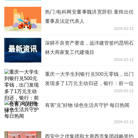
热门:电科网安董事魏洪宽辞职 童炜出任
董事及法定代表人
2026-02-12
深耕不良资产赛道，远洋建管签约昆明石
林大商家复工代建项目
2026-02-12
重庆一大学生到银行兑500元零钱，出门
发现多了1万元主动归还，银行：前一位
2026-02-12
客户取款拿掉了
有害“兑”好物 绿色生活共守护 每日热闻
2026-02-12
西安中之优集团和大唐西市集团战略签约