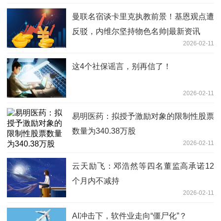
曼联名宿谈卡里克执教前景！基恩观点遭
反驳，内维尔坚持物色名帅|最新资讯
2026-02-11
这4个社保谣言，别再信了！
2026-02-11
易明医药：拟授予激励对象的限制性股票
数量为340.38万股
2026-02-11
云天励飞：邓浩然等四名董监高承诺12
个月内不减持
2026-02-11
AI冲击下，软件业走向“僵尸化”？