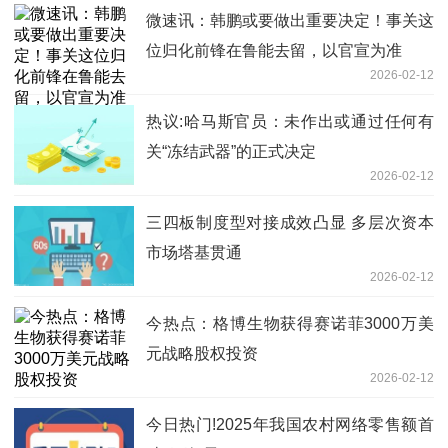
微速讯：韩鹏或要做出重要决定！事关这
位归化前锋在鲁能去留，以官宣为准
2026-02-12
热议:哈马斯官员：未作出或通过任何有
关“冻结武器”的正式决定
2026-02-12
三四板制度型对接成效凸显 多层次资本
市场塔基贯通
2026-02-12
今热点：格博生物获得赛诺菲3000万美
元战略股权投资
2026-02-12
今日热门!2025年我国农村网络零售额首