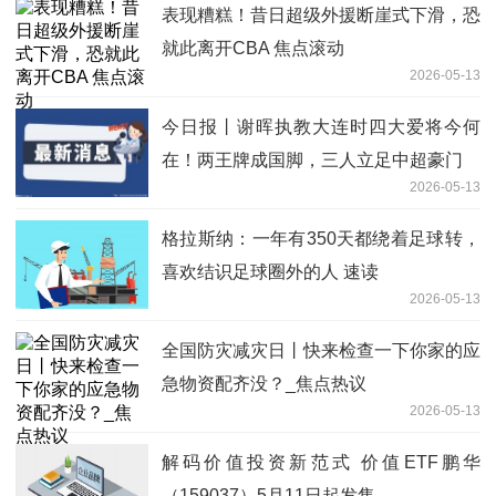
表现糟糕！昔日超级外援断崖式下滑，恐
就此离开CBA 焦点滚动
2026-05-13
今日报丨谢晖执教大连时四大爱将今何
在！两王牌成国脚，三人立足中超豪门
2026-05-13
格拉斯纳：一年有350天都绕着足球转，
喜欢结识足球圈外的人 速读
2026-05-13
全国防灾减灾日丨快来检查一下你家的应
急物资配齐没？_焦点热议
2026-05-13
解码价值投资新范式 价值ETF鹏华
（159037）5月11日起发售