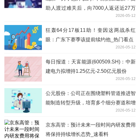
助人渡过难关后，向7000人返还近27万
2026-05-12
元善款并留言：感谢帮助，祝好心人一切
顺遂
狂轰64分17板11助！奎因这两战杀红
眼：广东下赛季该提前续约他_热门看点
2026-05-12
每日报道：天富能源(600509.SH)：中新
建电力拟增持1.25亿元-2.50亿元股份
2026-05-12
公元股份：公司正在围绕塑料管道推进智
能制造转型升级，培育多个细分赛道和增
2026-05-12
长点 今日要闻
京东高管：预计未来一段时间内研发费用
将保持持续增长态势_速看料