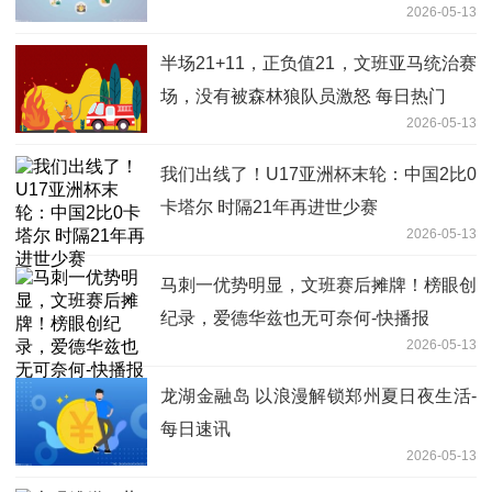
2026-05-13
半场21+11，正负值21，文班亚马统治赛
场，没有被森林狼队员激怒 每日热门
2026-05-13
我们出线了！U17亚洲杯末轮：中国2比0
卡塔尔 时隔21年再进世少赛
2026-05-13
马刺一优势明显，文班赛后摊牌！榜眼创
纪录，爱德华兹也无可奈何-快播报
2026-05-13
龙湖金融岛 以浪漫解锁郑州夏日夜生活-
每日速讯
2026-05-13