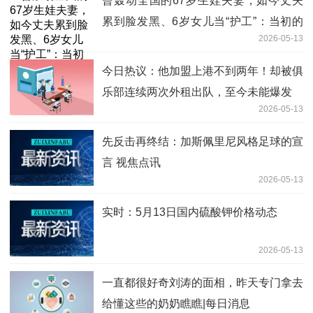
曾轰动全国的67岁生娃夫妻，如今丈夫
累到脸发黑、6岁女儿当“护工”：当初的
2026-05-13
坚持，真的值得吗？ 焦点关注
今日热议：他加盟上港不到两年！却被俱
乐部连续两次外租出队，至今未能爆发
2026-05-13
先反击再终结：加斯佩里尼风格足球的宣
言 视焦点讯
2026-05-13
实时：5月13日国内硫酸钾价格动态
2026-05-13
一直都很好奇刘涛的面相，昨天专门拿去
给懂这些的奶奶瞧瞧|每日消息