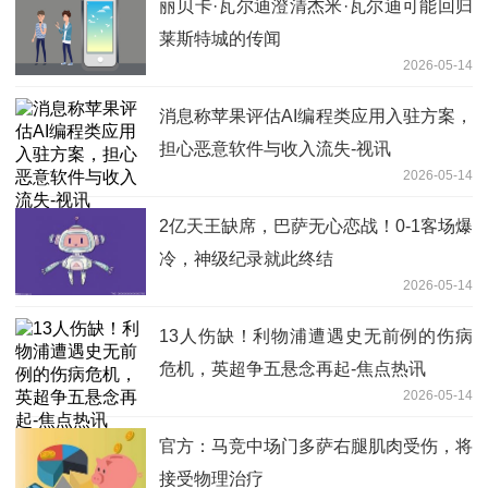
丽贝卡·瓦尔迪澄清杰米·瓦尔迪可能回归
莱斯特城的传闻
2026-05-14
消息称苹果评估AI编程类应用入驻方案，
担心恶意软件与收入流失-视讯
2026-05-14
2亿天王缺席，巴萨无心恋战！0-1客场爆
冷，神级纪录就此终结
2026-05-14
13人伤缺！利物浦遭遇史无前例的伤病
危机，英超争五悬念再起-焦点热讯
2026-05-14
官方：马竞中场门多萨右腿肌肉受伤，将
接受物理治疗