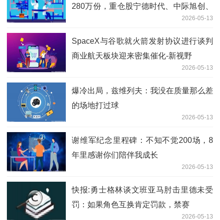
280万份，重仓股宁德时代、中际旭创、
2026-05-13
新易盛
SpaceX与谷歌就火箭发射协议进行谈判
商业航天板块迎来密集催化-新视野
2026-05-13
爆冷出局，兹维列夫：我没在质量那么差
的场地打过球
2026-05-13
谢维军纪念里程碑：不知不觉200场，8
年里感谢你们陪伴我成长
2026-05-13
快报:勇士格林谈文班亚马肘击里德未受
罚：如果角色互换肯定罚款，禁赛
2026-05-13