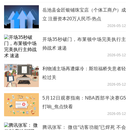
岳池县金匠银铺珠宝店（个体工商户）成
立 注册资本20万人民币-热点
2026-05-12
开场35秒破门，布莱顿中场完美执行主
帅战术 速递
2026-05-12
利物浦主场再遭爆冷：斯坦福桥失意者轻
松过关
2026-05-12
5月12日观赛指南：NBA西部半决赛G5
打响_焦点快看
2026-05-12
腾讯张军： 微信“访客功能”已焊死 不会