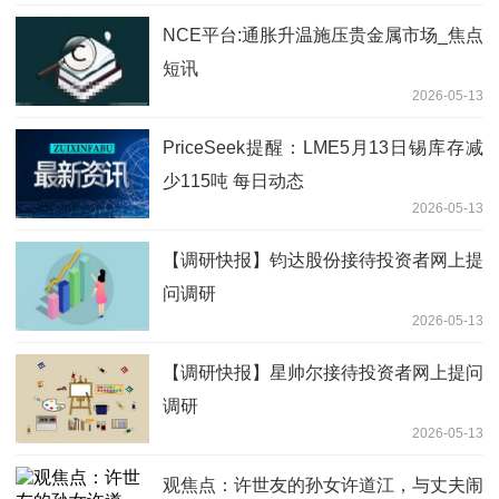
NCE平台:通胀升温施压贵金属市场_焦点
短讯
2026-05-13
PriceSeek提醒：LME5月13日锡库存减
少115吨 每日动态
2026-05-13
【调研快报】钧达股份接待投资者网上提
问调研
2026-05-13
【调研快报】星帅尔接待投资者网上提问
调研
2026-05-13
观焦点：许世友的孙女许道江，与丈夫闹