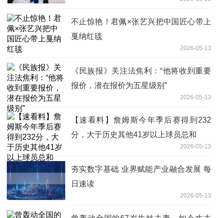
不止惊艳！君佩×张艺兴把中国匠心带上
戛纳红毯
2026-05-13
《民族报》关注法焦利：“他将收到重要
报价，潜在报价为五星级别”
2026-05-13
【速看料】詹姆斯今年季后赛得到232
分，大于历史其他41岁以上球员总和
2026-05-13
夯实数字基础 业界赋能产业融合发展 每
日速读
2026-05-13