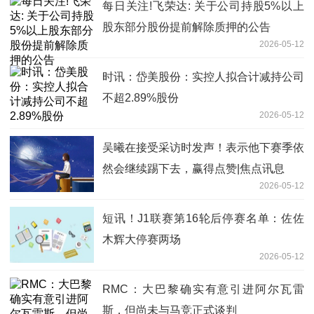
每日关注!飞荣达: 关于公司持股5%以上
股东部分股份提前解除质押的公告
2026-05-12
时讯：岱美股份：实控人拟合计减持公司
不超2.89%股份
2026-05-12
吴曦在接受采访时发声！表示他下赛季依
然会继续踢下去，赢得点赞|焦点讯息
2026-05-12
短讯！J1联赛第16轮后停赛名单：佐佐
木辉大停赛两场
2026-05-12
RMC：大巴黎确实有意引进阿尔瓦雷
斯，但尚未与马竞正式谈判