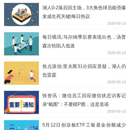
湖人0-2落后回主场，3大角色球员能否爆
发成生死关键|每日热议
2026-05-13
每日视讯:马尔纳季后赛表现出色，汤普
森次轮陷入低迷
2026-05-13
焦点滚动:里夫斯31分回应质疑，湖人仍
负雷霆
2026-05-13
快资讯：微信员工回应微信状态访客记
录“截图”：不要瞎P图，这是造谣
2026-05-13
5月12日创业板ETF工银基金份额减少