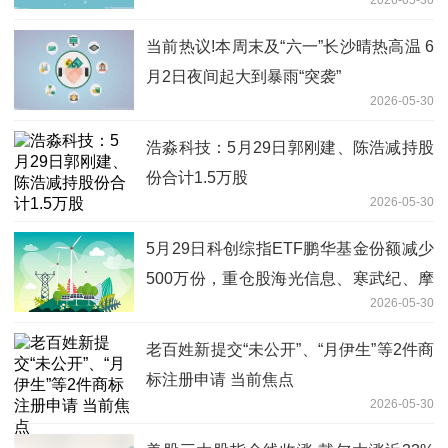
2026-05-30
当前热议!本周末及“六一”长沙晴热高温 6
月2日夜间起大到暴雨“突袭”
2026-05-30
浩淼科技：5月29日郭刚建、陈浩减持股
份合计1.5万股
2026-05-30
5月29日科创综指ETF鹏华基金份额减少
500万份，重仓股海光信息、寒武纪、摩
2026-05-30
尔线程 热闻
老百姓新提交“未公开”、“月伊生”等2件商
标注册申请 当前焦点
2026-05-30