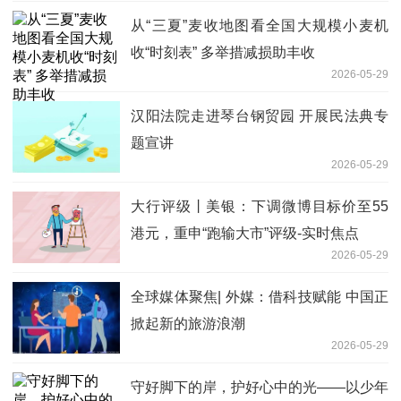
从“三夏”麦收地图看全国大规模小麦机
收“时刻表” 多举措减损助丰收
2026-05-29
汉阳法院走进琴台钢贸园 开展民法典专
题宣讲
2026-05-29
大行评级丨美银：下调微博目标价至55
港元，重申“跑输大市”评级-实时焦点
2026-05-29
全球媒体聚焦| 外媒：借科技赋能 中国正
掀起新的旅游浪潮
2026-05-29
守好脚下的岸，护好心中的光——以少年