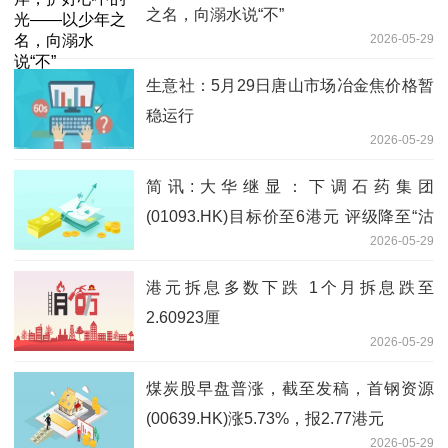
之名，向溺水说“不”
2026-05-29
生意社：5月29日唐山市场冶金焦价格暂
稳运行
2026-05-29
简讯:大华继显：下调石药集团
(01093.HK)目标价至6港元 评级降至“沽
2026-05-29
出”
港元拆息多数下跌 1个月拆息跌至
2.60923厘
2026-05-29
煤炭股早盘普涨，截至发稿，首钢资源
(00639.HK)涨5.73%，报2.77港元
2026-05-29