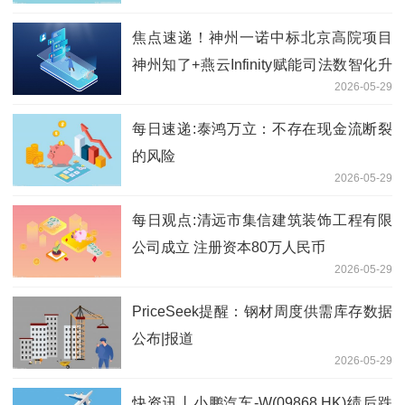
焦点速递！神州一诺中标北京高院项目
神州知了+燕云Infinity赋能司法数智化升
2026-05-29
级
每日速递:泰鸿万立：不存在现金流断裂
的风险
2026-05-29
每日观点:清远市集信建筑装饰工程有限
公司成立 注册资本80万人民币
2026-05-29
PriceSeek提醒：钢材周度供需库存数据
公布|报道
2026-05-29
快资讯丨小鹏汽车-W(09868.HK)绩后跌