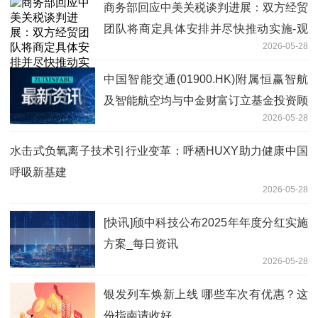
商务部回应中美关税谈判进展：双方经贸
团队将商定具体安排并尽快推动实施-观
2026-05-28
热点
中国智能交通(01900.HK)附属恒赢智航
及智能航空均与中金财富订立基金投资顾
2026-05-28
问服务协议
水击式负氧离子技术引行业变革：呼栖HUXY助力健康中国
呼吸新基建
2026-05-28
[快讯]颀中科技公布2025年年度分红实施
方案_每日资讯
2026-05-28
银发列车焕新上线 哪些车次有优惠？这
份指南请收好