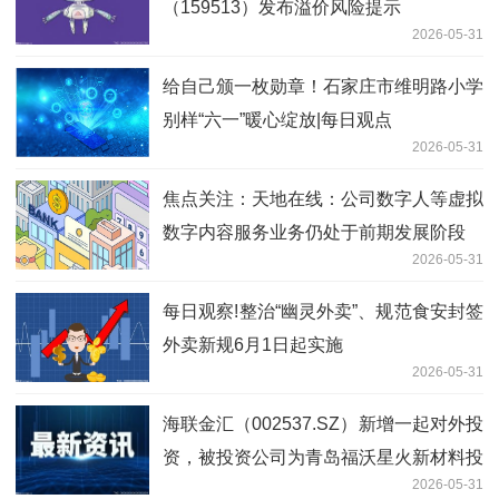
（159513）发布溢价风险提示
2026-05-31
给自己颁一枚勋章！石家庄市维明路小学
别样“六一”暖心绽放|每日观点
2026-05-31
焦点关注：天地在线：公司数字人等虚拟
数字内容服务业务仍处于前期发展阶段
2026-05-31
每日观察!整治“幽灵外卖”、规范食安封签
外卖新规6月1日起实施
2026-05-31
海联金汇（002537.SZ）新增一起对外投
资，被投资公司为青岛福沃星火新材料投
2026-05-31
资合伙企业（有限合伙）