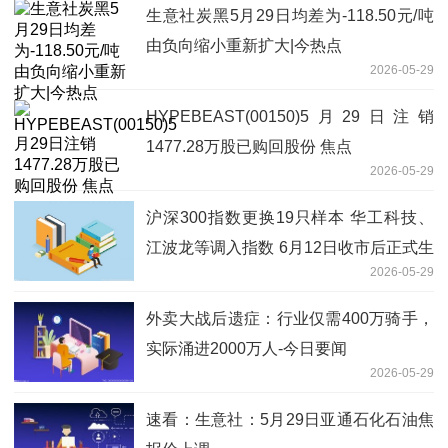
生意社炭黑5月29日均差为-118.50元/吨
由负向缩小重新扩大|今热点
2026-05-29
HYPEBEAST(00150)5月29日注销
1477.28万股已购回股份 焦点
2026-05-29
沪深300指数更换19只样本 华工科技、
江波龙等调入指数 6月12日收市后正式生
2026-05-29
效_视讯
外卖大战后遗症：行业仅需400万骑手，
实际涌进2000万人-今日要闻
2026-05-29
速看：生意社：5月29日亚通石化石油焦