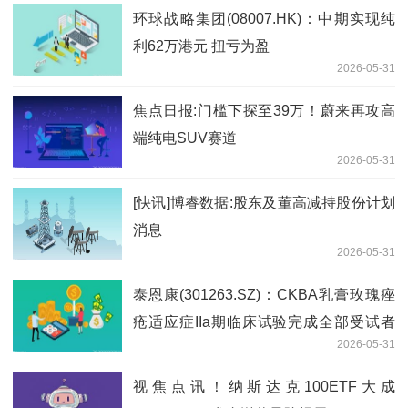
环球战略集团(08007.HK)：中期实现纯
利62万港元 扭亏为盈
2026-05-31
焦点日报:门槛下探至39万！蔚来再攻高
端纯电SUV赛道
2026-05-31
[快讯]博睿数据:股东及董高减持股份计划
消息
2026-05-31
泰恩康(301263.SZ)：CKBA乳膏玫瑰痤
疮适应症IIa期临床试验完成全部受试者
2026-05-31
入组暨提前启动IIb期临床试验|每日时讯
视焦点讯！纳斯达克100ETF大成