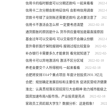
信用卡的临时额度可以分期还款吗 一起来看看
2022-
信用卡二次分期会影响征信吗 会影响信用调查
2022-
贷款卡号错了没到账还需要还款吗 这点要注意了
202
信用卡不激活会怎么样 一定要考虑清楚
2022-02-18
通货膨胀的原因是什么 货币供应量增加是最直接原因
基金过年可以交易吗 可以交易但不会确认份额
2022-
意外骨折医疗保险报销吗 报销过程比较复杂
2022-02
补办银行卡需要多久才能拿到 看完就知道了
2022-02
信用卡可以异地激活吗 激活不区分区域
2022-02-18
养老金要交个人所得税吗 一起来看看
2022-02-18
合肥将安排3314个重点项目 年度计划投资2931.3亿元
合肥：规划确定发展目标和主要任务 促进民营经济健康
淮北：认真贯彻落实双招双引大会精神 助力城市能级之
国资加速布局A股市场，产业投资是亮点
2022-02-18
家政员工资赶超大学生？数据分析：这是假象！
2022