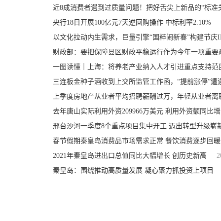
央行18日开展100亿元7天逆回购操作 中标利率2.10%
以文化拉动内生需求，巨量引擎“国粹闹新春”构建节庆I
财政部：要把保障县区财政平稳运行作为今年一项重要
一图读懂｜上海：将养老产业纳入人才引进重点支持范
三连板金种子酒收到上交所监管工作函，“提前涨停”遭
上季度房地产从业者平均招聘薪酬过万，年轻从业者离
去年唐山实际利用外资209966万美元 利用外资额同比增长
邢台沙河一季度8个重点项目集中开工 迈出转型升级崭
春节假期秦皇岛消费品市场需求正常 餐饮消费逐步回暖
2021年秦皇岛进出口总值同比大幅增长 创历史新高
2
秦皇岛：围绕推动高质量发展 凝心聚力抓投资上项目