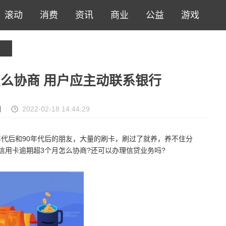
滚动
消费
资讯
商业
公益
游戏
么协商 用户应主动联系银行
网
2022-02-18 14:44:29
年代后和90年代后的朋友，大量的刷卡，刷过了就养，养不住分
信用卡逾期超3个月怎么协商?还可以办理信贷业务吗?