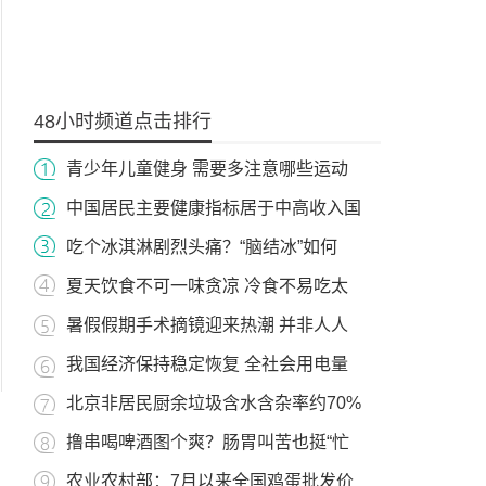
48小时频道点击排行
青少年儿童健身 需要多注意哪些运动
中国居民主要健康指标居于中高收入国
吃个冰淇淋剧烈头痛？“脑结冰”如何
夏天饮食不可一味贪凉 冷食不易吃太
暑假假期手术摘镜迎来热潮 并非人人
我国经济保持稳定恢复 全社会用电量
北京非居民厨余垃圾含水含杂率约70%
撸串喝啤酒图个爽？肠胃叫苦也挺“忙
农业农村部：7月以来全国鸡蛋批发价