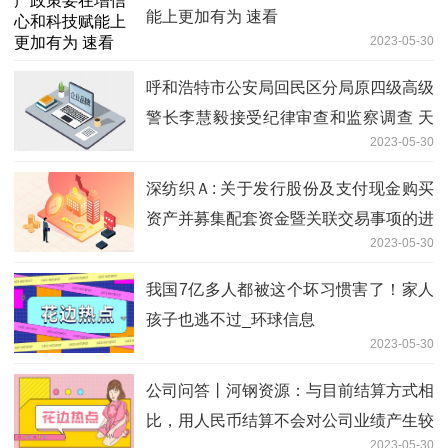
能上更加有为 速看
2023-05-30
呼和浩特市公安局回民区分局原四级高级
警长李慧毅接受纪律审查和监察调查 天
2023-05-30
天速递
深纺织Ａ: 关于发行股份及支付现金购买
资产并募集配套资金暨关联交易事项的进
2023-05-30
展公告|当前热文
我国7亿多人都被这个坏习惯害了！家人
孩子也逃不过_环球信息
2023-05-30
公司问答丨河钢资源：与目前结算方式相
比，用人民币结算不会对公司业绩产生较
2023-05-30