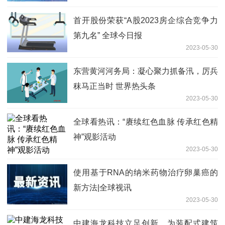
首开股份荣获“A股2023房企综合竞争力
第九名” 全球今日报
2023-05-30
东营黄河河务局：凝心聚力抓备汛，厉兵
秣马正当时 世界热头条
2023-05-30
全球看热讯：“赓续红色血脉 传承红色精
神”观影活动
2023-05-30
使用基于RNA的纳米药物治疗卵巢癌的
新方法|全球视讯
2023-05-30
中建海龙科技立足创新，为装配式建筑