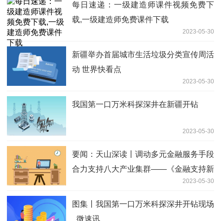
每日速递：一级建造师课件视频免费下
载,一级建造师免费课件下载
2023-05-30
新疆举办首届城市生活垃圾分类宣传周活
动 世界快看点
2023-05-30
我国第一口万米科探深井在新疆开钻
2023-05-30
要闻：天山深读丨调动多元金融服务手段
合力支持八大产业集群——《金融支持新
2023-05-30
疆“八大产业集群”发展若干措施》政策解
读
图集丨我国第一口万米科探深井开钻现场
_微速讯