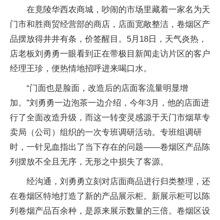
在竟陵华西农商城，吵闹的市场里藏着一家名为天
门市和胜商贸经营部的商店，店面宽敞整洁，卷烟区产
品摆放得井井有条，价签醒目。5月18日，天气炎热，
店老板刘勇勇一眼看到正在带极目新闻走访片区的客户
经理王珍，便热情地招呼进来喝口水。
“门面也是脸面，改造后的店面客流量明显增
加。”刘勇勇一边泡茶一边介绍，今年3月，他的店面进
行了全面改造升级，而这一转变灵感源于天门市烟草专
卖局（公司）组织的一次专班调研活动。专班组调研
时，一针见血指出了当下存在的问题——卷烟区产品陈
列摆放不全且无序，无形之中损失了客源。
经沟通，刘勇勇立刻对店面商品进行归类整理，还
在卷烟区特地打造了新的产品展示柜。新展示柜可以陈
列卷烟产品百余种，是原来展示数量的三倍。卷烟区设