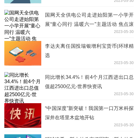
2023-05-30
国网天全供电公司走进始阳第一小学开
展“童心同行 温暖六一”主题活动 焦点滚
2023-05-30
动
李达夫离任国投瑞银增利宝货币|环球精
选
2023-05-30
同比增长34.4%！前4个月江西进出口总
值超2500亿元-世界快资讯
2023-05-30
“中国深度”新突破！我国第一口万米科探
深井在塔里木盆地开钻
2023-05-30