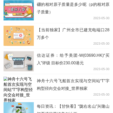
硼的相对原子质量是多少呢（p的相对原
子质量）
2023-05-30
【当前独家】广州全市已建充电端口28
万多个
2023-05-30
信达证券：给予美团-W(03690.HK)“买
入”评级 目标价230.00港元
2023-05-30
神舟十六号飞船首次实现与空间站“T”字
构型径向交会对接_世界独家
2023-05-30
每日资讯：【甘快看】“陇右名山”兴隆山