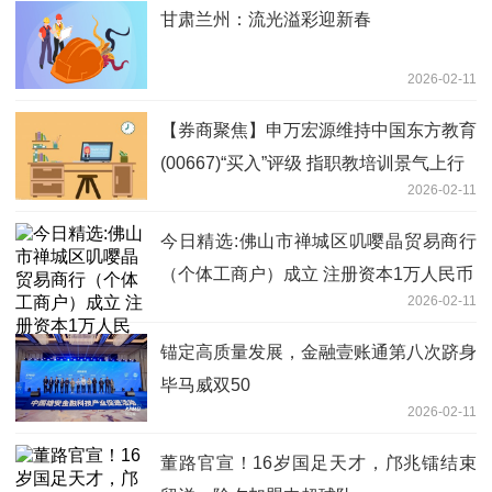
甘肃兰州：流光溢彩迎新春
2026-02-11
【券商聚焦】申万宏源维持中国东方教育
(00667)“买入”评级 指职教培训景气上行
2026-02-11
今日精选:佛山市禅城区叽嘤晶贸易商行
（个体工商户）成立 注册资本1万人民币
2026-02-11
​锚定高质量发展，金融壹账通第八次跻身
毕马威双50
2026-02-11
董路官宣！16岁国足天才，邝兆镭结束