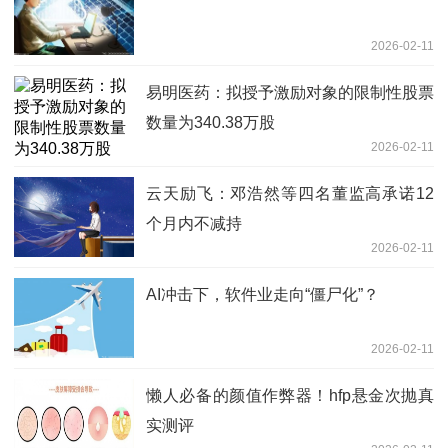
2026-02-11
易明医药：拟授予激励对象的限制性股票
数量为340.38万股
2026-02-11
云天励飞：邓浩然等四名董监高承诺12
个月内不减持
2026-02-11
AI冲击下，软件业走向“僵尸化”？
2026-02-11
懒人必备的颜值作弊器！hfp悬金次抛真
实测评