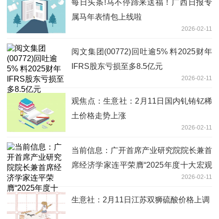
每日头条!马不停蹄来送福！广西日报专
属马年表情包上线啦
2026-02-11
阅文集团(00772)回吐逾5% 料2025财年
IFRS股东亏损至多8.5亿元
2026-02-11
观焦点：生意社：2月11日国内钆铕钇稀
土价格走势上涨
2026-02-11
当前信息：广开首席产业研究院院长兼首
席经济学家连平荣膺“2025年度十大宏观
2026-02-11
经济学家”
生意社：2月11日江苏双狮硫酸价格上调