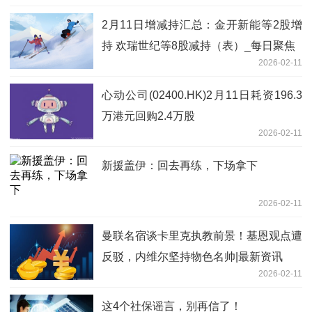
2月11日增减持汇总：金开新能等2股增
持 欢瑞世纪等8股减持（表）_每日聚焦
2026-02-11
心动公司(02400.HK)2月11日耗资196.3
万港元回购2.4万股
2026-02-11
新援盖伊：回去再练，下场拿下
2026-02-11
曼联名宿谈卡里克执教前景！基恩观点遭
反驳，内维尔坚持物色名帅|最新资讯
2026-02-11
这4个社保谣言，别再信了！