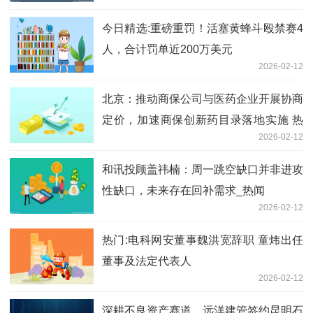
今日精选:重磅重罚！活塞黄蜂斗殴禁赛4
人，合计罚单近200万美元
2026-02-12
北京：推动商保公司与医药企业开展协商
定价，加速商保创新药目录落地实施 热
2026-02-12
点
和讯投顾盖祎楠：周一跳空缺口并非进攻
性缺口，未来存在回补需求_热闻
2026-02-12
热门:电科网安董事魏洪宽辞职 童炜出任
董事及法定代表人
2026-02-12
深耕不良资产赛道，远洋建管签约昆明石