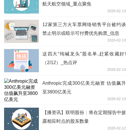
航天航空领域_重点聚焦
2026-02-13
12家第三方火车票网络销售平台被约谈
禁止明示或暗示可付费优先购票_信息
2026-02-13
这四大“纯碱龙头”股名单,赶紧收藏好!
（2/12）_热点评
2026-02-13
Anthropic完成300亿美元融资 估值飙升
至3800亿美元
2026-02-13
【播资讯】联明股份：将在定期报告中披
露相应时点的股东数量
2026-02-12