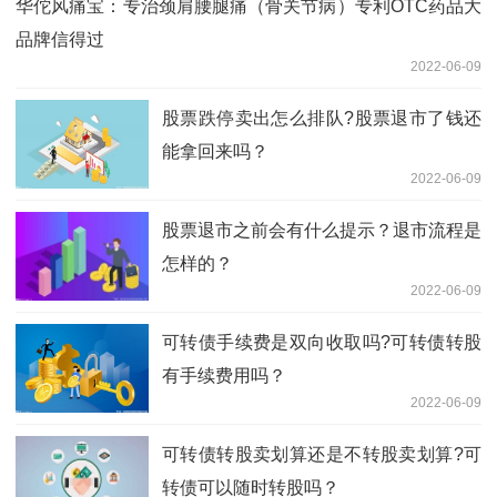
华佗风痛宝：专治颈肩腰腿痛（骨关节病）专利OTC药品大
品牌信得过
2022-06-09
股票跌停卖出怎么排队?股票退市了钱还
能拿回来吗？
2022-06-09
股票退市之前会有什么提示？退市流程是
怎样的？
2022-06-09
可转债手续费是双向收取吗?可转债转股
有手续费用吗？
2022-06-09
可转债转股卖划算还是不转股卖划算?可
转债可以随时转股吗？